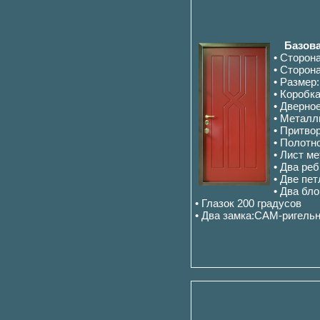
Базова
• Сторон
• Сторон
• Размер
• Коробк
• Дверно
• Металл
• Притво
• Полотн
• Лист м
• Два ре
• Две пет
• Два бл
• Глазок 200 градусов
• Два замка:САМ-ригель