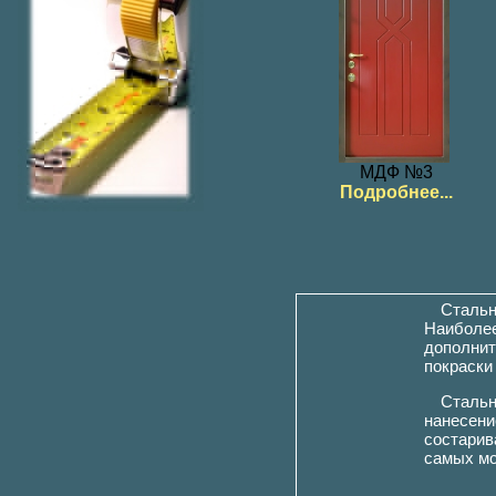
МДФ №3
Подробнее...
Стальн
Наиболее
дополнит
покраски
Стальн
нанесени
состарив
самых мо