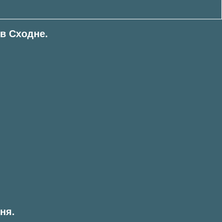
в Сходне.
ня.