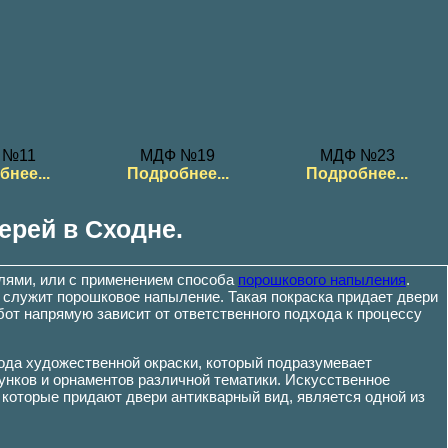
 №11
МДФ №19
МДФ №23
нее...
Подробнее...
Подробнее...
ерей в Сходне.
алями, или с применением способа
порошкового напыления
.
служит порошковое напыление. Такая покраска придает двери
от напрямую зависит от ответственного подхода к процессу
ода художественной окраски, который подразумевает
унков и орнаментов различной тематики. Искусственное
которые придают двери антикварный вид, является одной из