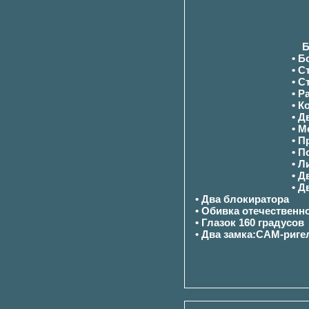
Б
• 
• С
• С
• Р
• К
• Д
• М
• П
• П
• Л
• Д
• Д
• Два блокиратора
• Обивка отечественн
• Глазок 160 градусов
• Два замка:САМ-риге