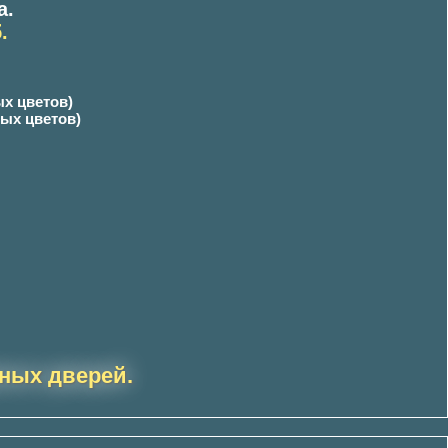
а.
.
ых цветов)
ных цветов)
ных дверей.