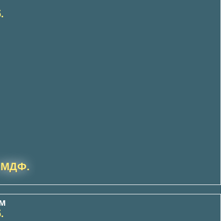
.
 МДФ.
ом
.