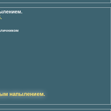
ылением.
.
наличником
вым напылением.