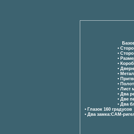
Базо
• Сторо
• Стор
• Разм
• Коро
• Двер
• Мета
• Прит
• Поло
• Лист
• Два р
• Две п
• Два 
• Глазок 160 градусов
• Два замка:САМ-риге