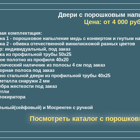
Двери с порошковым нап
Цена: от 4 000 руб
вая комплектация:
она 1 - порошковое напыление медь с конвертом и гнутым 
она 2 - обивка отечественной винилискожой разных цветов
ер: индивидуальный, под заказ
бка из профильной трубы 50х25
ное полотно из профиля 40х20
ллический наличник из полосы 4 см под заказ
ворная полоса под заказ
тно стальной двери из профильной трубы 40х25
 металла снаружи 2 мм
ебра жесткости под заказ
етли
блокиратора
льный(сейфовый) и Мосренген с ручкой
Посмотреть каталог с порошко