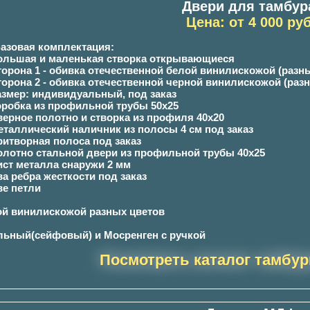
Двери для тамбур
Цена: от 4 000 руб
азовая комплектация:
Большая и маленькая створка открывающиеся
торона 1 - обивка отечественной белой винилискожой (разн
торона 2 - обивка отечественной черной винилискожой (раз
азмер: индивидуальный, под заказ
оробка из профильной трубы 50х25
верное полотно и створка из профиля 40х20
еталлический наличник из полосы 4 см под заказ
ритворная полоса под заказ
олотно стальной двери из профильной трубы 40х25
ист металла снаружи 2 мм
ва ребра жесткости под заказ
ве петли
ой винилискожой разных цветов
льный(сейфовый) и Мосренген с ручкой
Посмотреть каталог тамбур