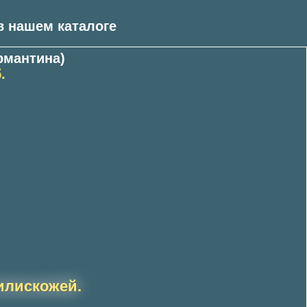
 нашем каталоге
рмантина)
.
илискожей.