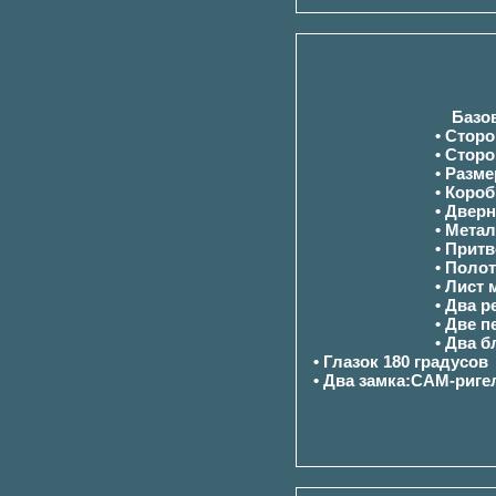
Базо
• Стор
• Стор
• Разм
• Коро
• Двер
• Мета
• Прит
• Поло
• Лист
• Два р
• Две п
• Два 
• Глазок 180 градусов
• Два замка:САМ-риге