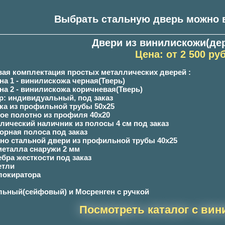
Выбрать стальную дверь можно в
Двери из винилискожи(де
Цена: от 2 500 руб
вая комплектация простых металлических дверей :
на 1 - винилискожа черная(Тверь)
она 2 - винилискожа коричневая(Тверь)
ер: индивидуальный, под заказ
бка из профильной трубы 50х25
ное полотно из профиля 40х20
ллический наличник из полосы 4 см под заказ
ворная полоса под заказ
тно стальной двери из профильной трубы 40х25
 металла снаружи 2 мм
ебра жесткости под заказ
етли
блокиратора
льный(сейфовый) и Мосренген с ручкой
Посмотреть каталог с вин